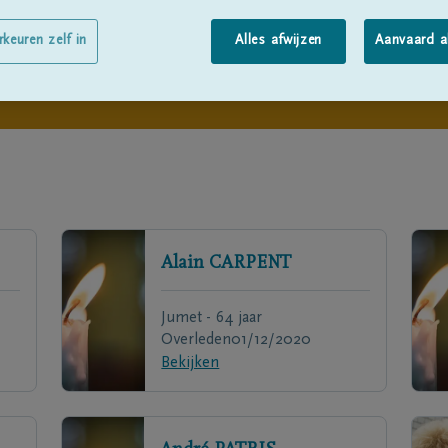
rkeuren zelf in
Alles afwijzen
Aanvaard a
Alain
CARPENT
Jumet - 64 jaar
Overleden
01/12/2020
Bekijken