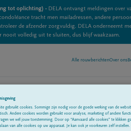
ng tot oplichting) -
DELA ontvangt meldingen over va
ondoléance tracht men mailadressen, andere persoon
controleer de afzender zorgvuldig. DELA onderneemt m
 nooit volledig uit te sluiten, dus blijf waakzaam.
Alle rouwberichten
Over ons
B
nisgeving
n in
te gebruikt cookies. Sommige zijn nodig voor de goede werking van de websit
'Lambusart'
sch. Andere cookies worden gebruikt voor analyse, marketing of andere functio
ragen we wél jouw toestemming. Door op “Aanvaard alle cookies” te klikken g
laan van alle cookies op uw apparaat. Je kan ook je voorkeuren zelf instellen.