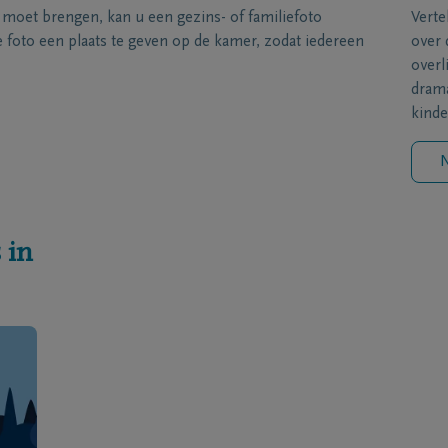
s moet brengen, kan u een gezins- of familiefoto
Verte
foto een plaats te geven op de kamer, zodat iedereen
over 
overl
drama
kinde
N
 in