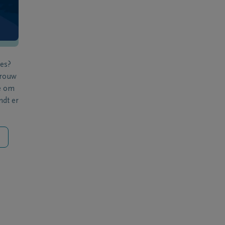
ies?
 rouw
e om
ndt er