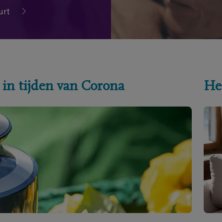
urt
 in tijden van Corona
He