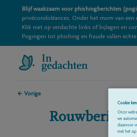
Blijf waakzaam voor phishingberichten (pogi
privécondoléances. Onder het mom van een c
Klik niet op verdachte links of bijlagen en 
Pogingen tot phishing en fraude vallen echter
← Vorige
Cookie ken
Rouwberichte
Onze websi
we automati
daarvoor v
met het ops