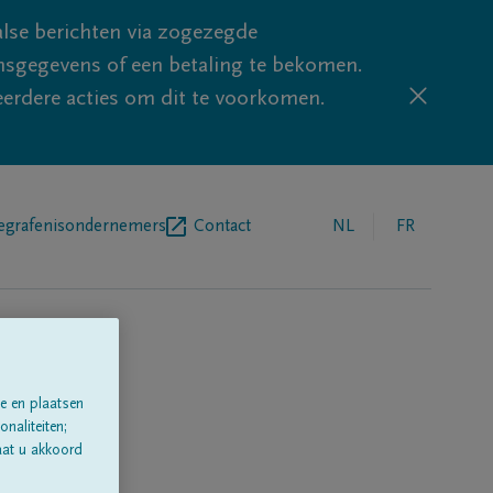
lse berichten via zogezegde
sgegevens of een betaling te bekomen.
eerdere acties om dit te voorkomen.
egrafenisondernemers
Contact
NL
FR
e en plaatsen
naliteiten;
aat u akkoord