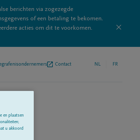
lse berichten via zogezegde
sgegevens of een betaling te bekomen.
eerdere acties om dit te voorkomen.
egrafenisondernemers
Contact
NL
FR
e en plaatsen
naliteiten;
aat u akkoord