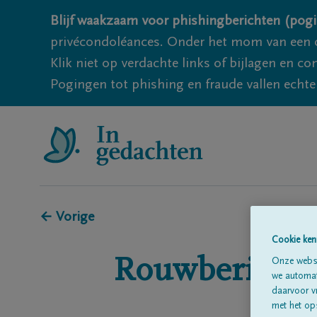
Blijf waakzaam voor phishingberichten (pogi
privécondoléances. Onder het mom van een c
Klik niet op verdachte links of bijlagen en 
Pogingen tot phishing en fraude vallen echter
← Vorige
Cookie ken
Rouwberichte
Onze websi
we automati
daarvoor v
met het ops