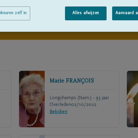
rkeuren zelf in
Alles afwijzen
Aanvaard a
Marie
FRANÇOIS
Longchamps (Nam.) - 93 jaar
Overleden
02/10/2022
Bekijken