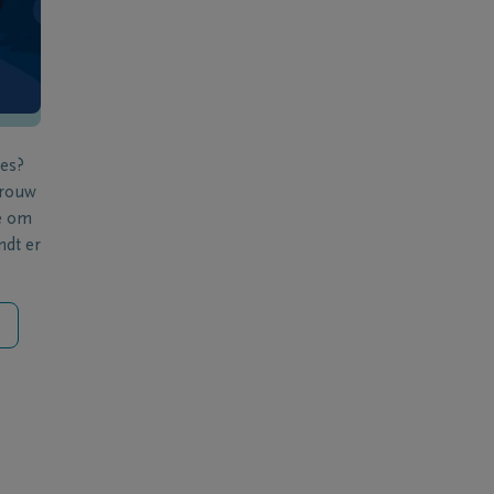
ies?
 rouw
e om
ndt er