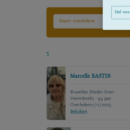
Stel voo
5
Marcelle
BASTIN
Bruxelles (Neder-Over-
Heembeek) - 94 jaar
Overleden
11/11/2025
Bekijken