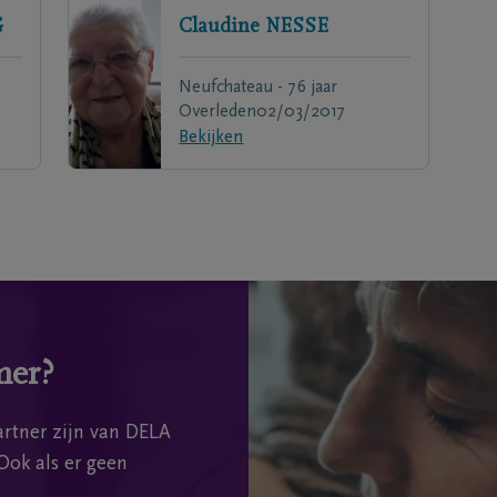
G
Claudine
NESSE
Neufchateau - 76 jaar
Overleden
02/03/2017
Bekijken
mer?
rtner zijn van DELA
Ook als er geen