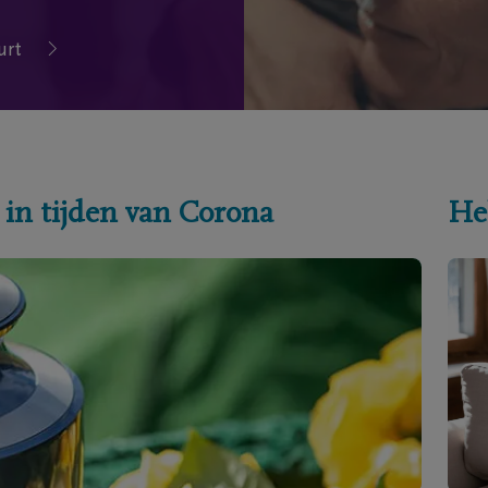
urt
 in tijden van Corona
He