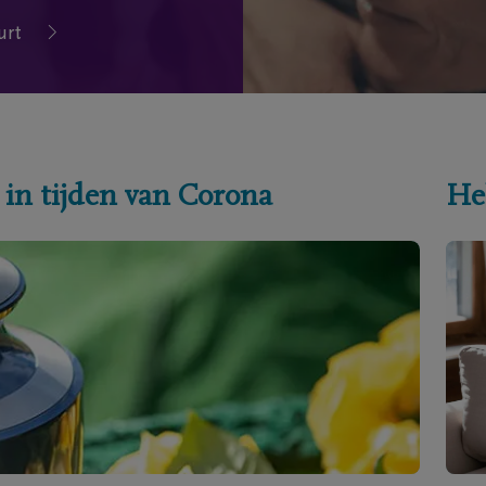
urt
 in tijden van Corona
He