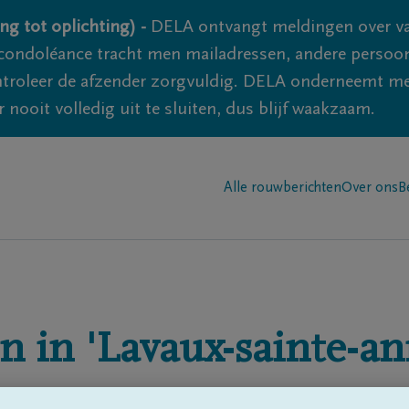
ng tot oplichting) -
DELA ontvangt meldingen over va
ondoléance tracht men mailadressen, andere persoon
controleer de afzender zorgvuldig. DELA onderneemt m
 nooit volledig uit te sluiten, dus blijf waakzaam.
Alle rouwberichten
Over ons
B
n in
'Lavaux-sainte-an