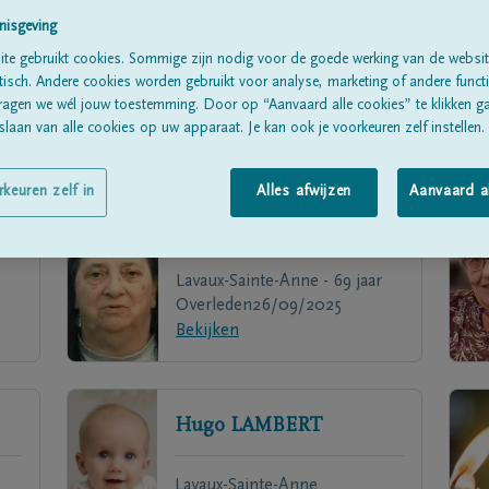
nisgeving
te gebruikt cookies. Sommige zijn nodig voor de goede werking van de websit
sch. Andere cookies worden gebruikt voor analyse, marketing of andere functio
ragen we wél jouw toestemming. Door op “Aanvaard alle cookies” te klikken g
laan van alle cookies op uw apparaat. Je kan ook je voorkeuren zelf instellen.
rkeuren zelf in
Alles afwijzen
Aanvaard a
Josette
LEBRUN
Lavaux-Sainte-Anne - 69 jaar
Overleden
26/09/2025
Bekijken
Hugo
LAMBERT
Lavaux-Sainte-Anne