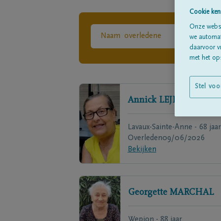
Cookie ken
Onze websi
we automati
daarvoor v
met het ops
Stel voo
Annick
LEJEUNE
Lavaux-Sainte-Anne - 68 jaar
Overleden
09/06/2026
Bekijken
Georgette
MARCHAL
Wepion - 88 jaar