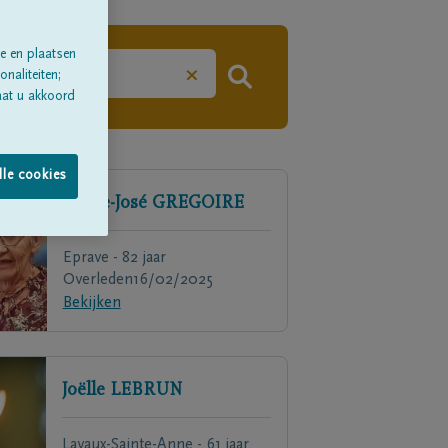
e en plaatsen
×
naliteiten;
aat u akkoord
lle cookies
Marie-José
GREGOIRE
Eprave - 82 jaar
Overleden
16/02/2025
Bekijken
Joëlle
LEBRUN
Lavaux-Sainte-Anne - 61 jaar