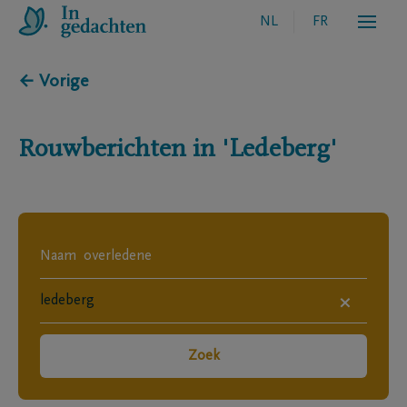
NL
FR
← Vorige
Rouwberichten in
'Ledeberg'
×
Zoek