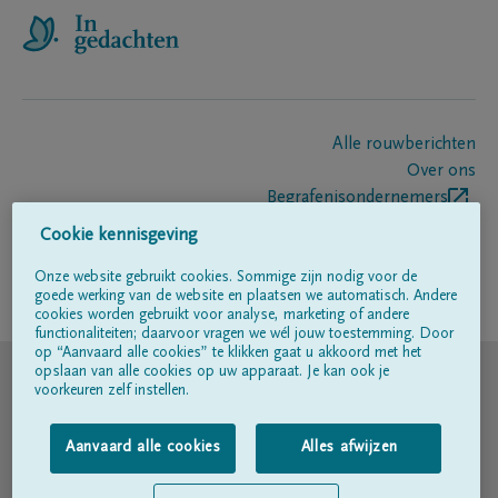
Alle rouwberichten
Over ons
Begrafenisondernemers
Contact
Cookie kennisgeving
Onze website gebruikt cookies. Sommige zijn nodig voor de
goede werking van de website en plaatsen we automatisch. Andere
Volg ons op
cookies worden gebruikt voor analyse, marketing of andere
functionaliteiten; daarvoor vragen we wél jouw toestemming. Door
op “Aanvaard alle cookies” te klikken gaat u akkoord met het
© DELA
opslaan van alle cookies op uw apparaat. Je kan ook je
voorkeuren zelf instellen.
Gebruiksvoorwaarden
Aanvaard alle cookies
Alles afwijzen
Privacyverklaring