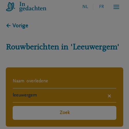
NL
FR
← Vorige
Rouwberichten in
'Leeuwergem'
×
Zoek