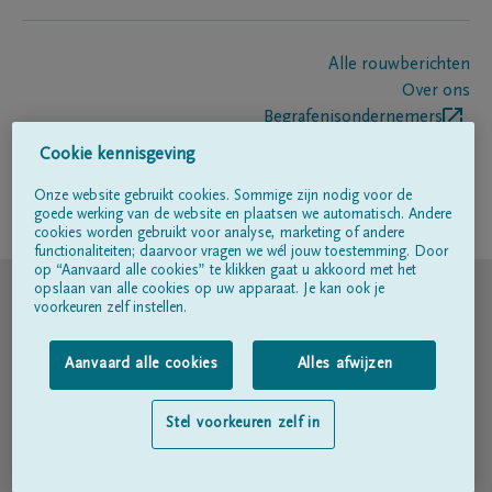
Alle rouwberichten
Over ons
Begrafenisondernemers
Contact
Cookie kennisgeving
Onze website gebruikt cookies. Sommige zijn nodig voor de
goede werking van de website en plaatsen we automatisch. Andere
Volg ons op
cookies worden gebruikt voor analyse, marketing of andere
functionaliteiten; daarvoor vragen we wél jouw toestemming. Door
op “Aanvaard alle cookies” te klikken gaat u akkoord met het
© DELA
opslaan van alle cookies op uw apparaat. Je kan ook je
voorkeuren zelf instellen.
Gebruiksvoorwaarden
Aanvaard alle cookies
Alles afwijzen
Privacyverklaring
Stel voorkeuren zelf in
Toegankelijkheidsverklaring
Cookiebeleid