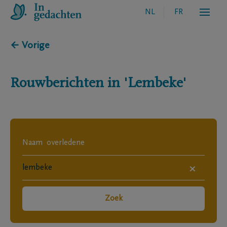
NL
FR
← Vorige
Rouwberichten in
'Lembeke'
×
Zoek