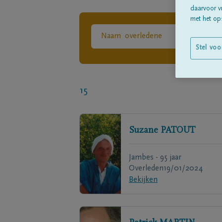
daarvoor v
met het ops
Stel voo
15
Suzane
PATOUT
Jambes - 95 jaar
Overleden
19/01/2024
Bekijken