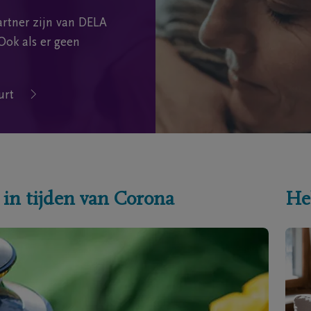
rtner zijn van DELA
Ook als er geen
urt
 in tijden van Corona
He