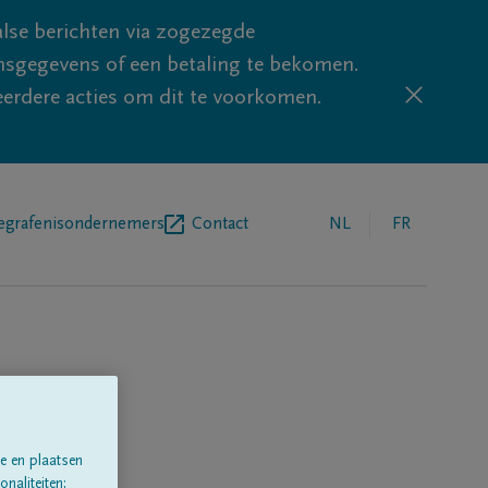
lse berichten via zogezegde
sgegevens of een betaling te bekomen.
eerdere acties om dit te voorkomen.
egrafenisondernemers
Contact
NL
FR
e en plaatsen
naliteiten;