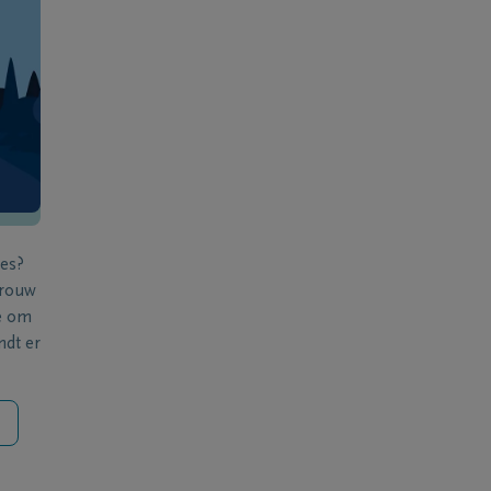
ies?
 rouw
e om
ndt er