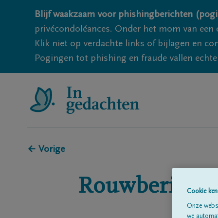
Blijf waakzaam voor phishingberichten (pogi
privécondoléances. Onder het mom van een c
Klik niet op verdachte links of bijlagen en 
Pogingen tot phishing en fraude vallen echter
← Vorige
Rouwberichte
Cookie ken
Onze websi
we automati