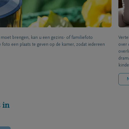
s moet brengen, kan u een gezins- of familiefoto
Verte
foto een plaats te geven op de kamer, zodat iedereen
over 
overl
drama
kinde
N
 in