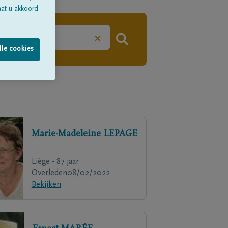
aat u akkoord
×
lle cookies
Marie-Madeleine
LEPAGE
Liège - 87 jaar
Overleden
08/02/2022
Bekijken