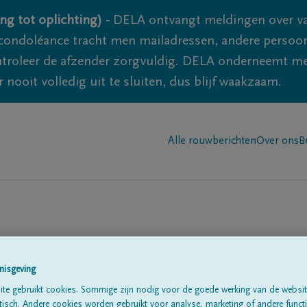
ng tot oplichting) -
DELA ontvangt meldingen over va
ondoléance tracht men mailadressen, andere persoon
controleer de afzender zorgvuldig. DELA onderneemt m
 nooit volledig uit te sluiten, dus blijf waakzaam.
Alle rouwberichten
Over ons
B
n in
'Lessive'
nisgeving
te gebruikt cookies. Sommige zijn nodig voor de goede werking van de websit
sch. Andere cookies worden gebruikt voor analyse, marketing of andere functio