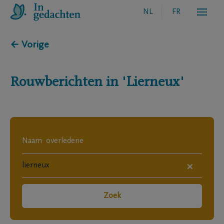
NL
FR
← Vorige
Rouwberichten in
'Lierneux'
×
Zoek