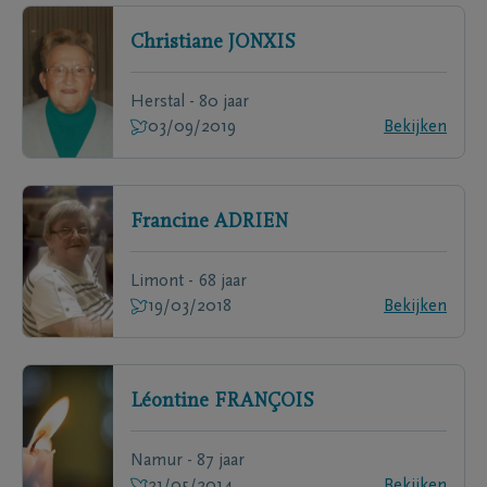
Christiane
JONXIS
Herstal - 80 jaar
03/09/2019
Bekijken
Francine
ADRIEN
Limont - 68 jaar
19/03/2018
Bekijken
Léontine
FRANÇOIS
Namur - 87 jaar
21/05/2014
Bekijken