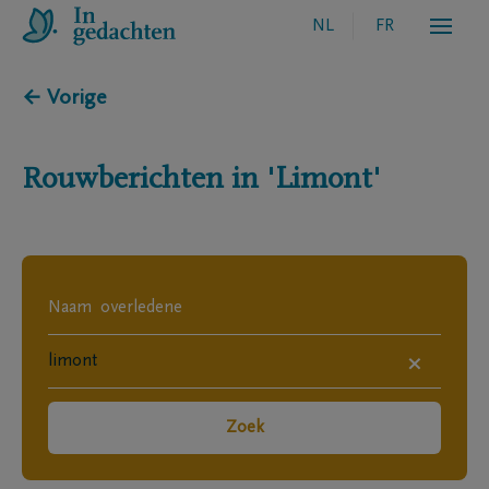
NL
FR
← Vorige
Rouwberichten in
'Limont'
×
Zoek