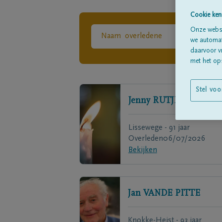
Cookie ken
Onze websi
we automati
daarvoor v
met het ops
Stel voo
Jenny
RUTJENS
Lissewege - 91 jaar
Overleden
06/07/2026
Bekijken
Jan
VANDE PITTE
Knokke-Heist - 93 jaar