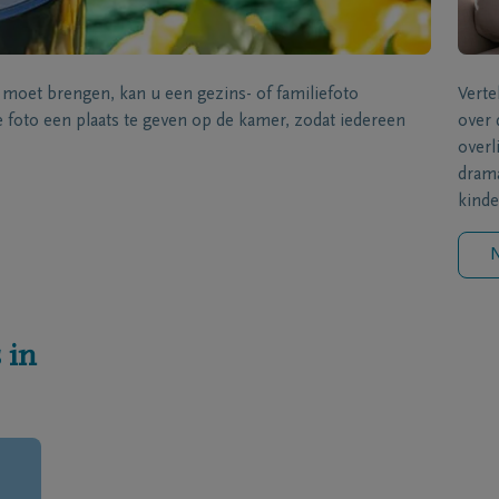
s moet brengen, kan u een gezins- of familiefoto
Verte
foto een plaats te geven op de kamer, zodat iedereen
over 
overl
drama
kinde
N
 in