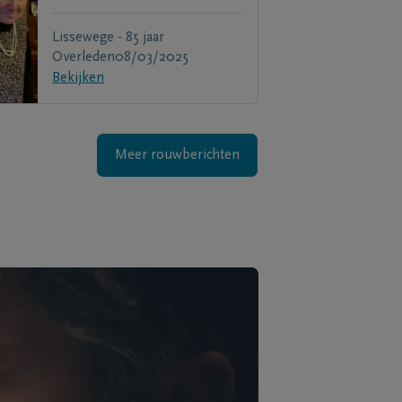
Lissewege - 85 jaar
Overleden
08/03/2025
Bekijken
Meer rouwberichten