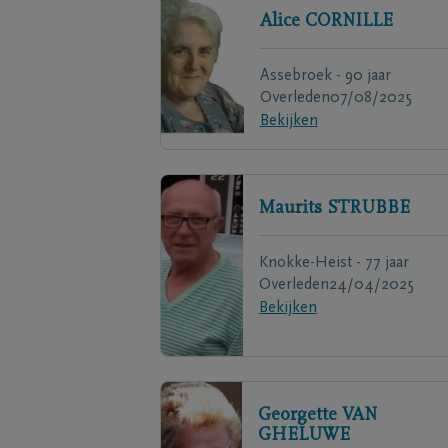
Alice
CORNILLE
Assebroek - 90 jaar
Overleden
07/08/2025
Bekijken
Maurits
STRUBBE
Knokke-Heist - 77 jaar
Overleden
24/04/2025
Bekijken
Georgette
VAN
GHELUWE