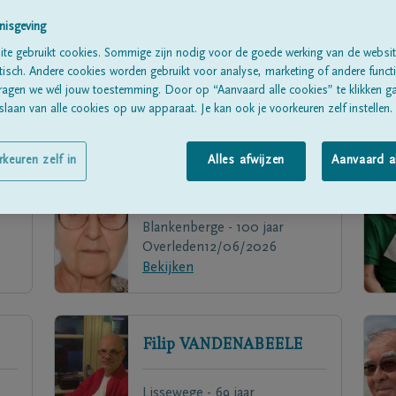
nisgeving
te gebruikt cookies. Sommige zijn nodig voor de goede werking van de websit
sch. Andere cookies worden gebruikt voor analyse, marketing of andere functio
ragen we wél jouw toestemming. Door op “Aanvaard alle cookies” te klikken g
laan van alle cookies op uw apparaat. Je kan ook je voorkeuren zelf instellen.
rkeuren zelf in
Alles afwijzen
Aanvaard a
Marie-José
BROUNS
Blankenberge - 100 jaar
Overleden
12/06/2026
Bekijken
Filip
VANDENABEELE
Lissewege - 69 jaar