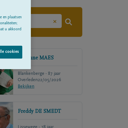
e en plaatsen
×
naliteiten;
aat u akkoord
lle cookies
Jeaninne
MAES
Blankenberge - 87 jaar
Overleden
22/05/2026
Bekijken
Freddy
DE SMEDT
Lissewege - 78 jaar