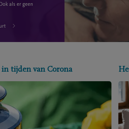
Ook als er geen
urt
 in tijden van Corona
He