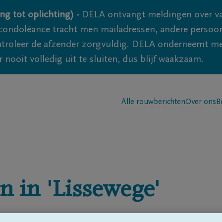
ng tot oplichting) -
DELA ontvangt meldingen over va
ondoléance tracht men mailadressen, andere persoon
controleer de afzender zorgvuldig. DELA onderneemt m
 nooit volledig uit te sluiten, dus blijf waakzaam.
Alle rouwberichten
Over ons
B
n in
'Lissewege'