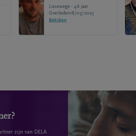
Lissewege - 46 jaar
Overleden
18/03/2025
Bekijken
mer?
rtner zijn van DELA