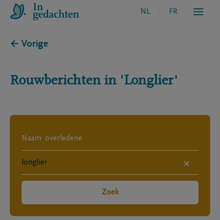
NL
FR
← Vorige
Rouwberichten in
'Longlier'
×
Zoek