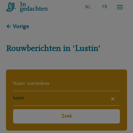
NL
FR
← Vorige
Rouwberichten in
'Lustin'
×
Zoek