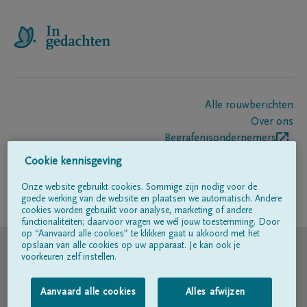
Alle rouwberichten
Over ons
Begrafenisondernemers
Contact
Cookie kennisgeving
Onze website gebruikt cookies. Sommige zijn nodig voor de
goede werking van de website en plaatsen we automatisch. Andere
Volg ons op
cookies worden gebruikt voor analyse, marketing of andere
functionaliteiten; daarvoor vragen we wél jouw toestemming. Door
op “Aanvaard alle cookies” te klikken gaat u akkoord met het
© DELA
opslaan van alle cookies op uw apparaat. Je kan ook je
voorkeuren zelf instellen.
Gebruiksvoorwaarden
Aanvaard alle cookies
Alles afwijzen
Privacyverklaring