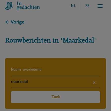
NL
FR
← Vorige
Rouwberichten in
'Maarkedal'
×
Zoek