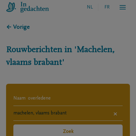
NL
FR
← Vorige
Rouwberichten in
'Machelen,
vlaams brabant'
×
Zoek