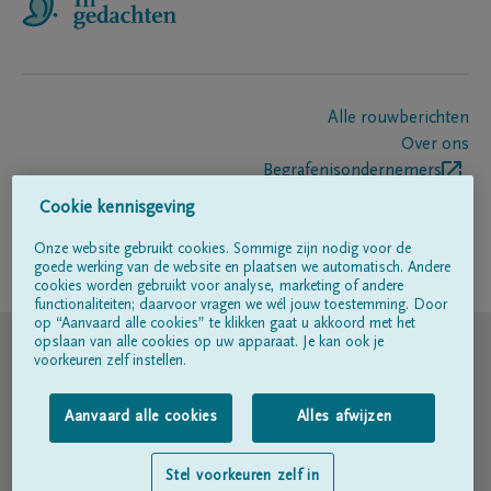
Alle rouwberichten
Over ons
Begrafenisondernemers
Contact
Cookie kennisgeving
Onze website gebruikt cookies. Sommige zijn nodig voor de
goede werking van de website en plaatsen we automatisch. Andere
Volg ons op
cookies worden gebruikt voor analyse, marketing of andere
functionaliteiten; daarvoor vragen we wél jouw toestemming. Door
op “Aanvaard alle cookies” te klikken gaat u akkoord met het
© DELA
opslaan van alle cookies op uw apparaat. Je kan ook je
voorkeuren zelf instellen.
Gebruiksvoorwaarden
Aanvaard alle cookies
Alles afwijzen
Privacyverklaring
Stel voorkeuren zelf in
Toegankelijkheidsverklaring