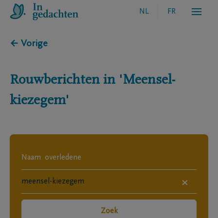
NL
FR
← Vorige
Rouwberichten in
'Meensel-
kiezegem'
×
Zoek