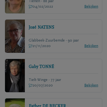
Tienen - 88 jaar
04/02/2022
Bekijken
José
NATENS
Glabbeek-Zuurbemde - 90 jaar
21/11/2020
Bekijken
Gaby
TONNÉ
Tielt-Winge - 77 jaar
20/07/2020
Bekijken
Esther
DE BECKER