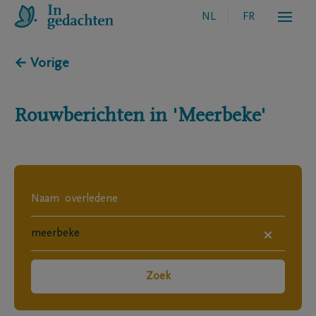
NL
FR
← Vorige
Rouwberichten in
'Meerbeke'
×
Zoek