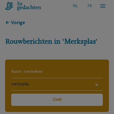
NL
FR
← Vorige
Rouwberichten in
'Merksplas'
×
Zoek