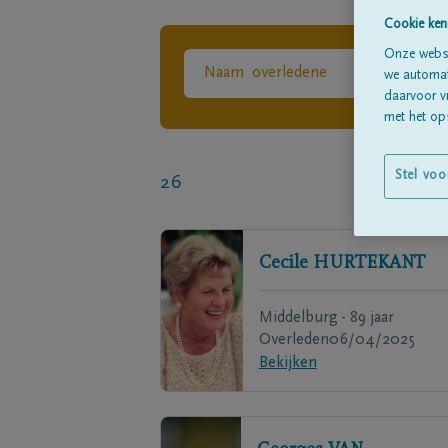
Cookie ken
Onze websi
we automati
daarvoor v
met het ops
Stel voo
26
Cecile
HURTEKANT
Middelburg - 89 jaar
Overleden
06/04/2025
Bekijken