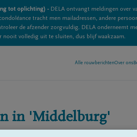
ng tot oplichting) -
DELA ontvangt meldingen over va
ondoléance tracht men mailadressen, andere persoon
controleer de afzender zorgvuldig. DELA onderneemt m
 nooit volledig uit te sluiten, dus blijf waakzaam.
Alle rouwberichten
Over ons
B
n in
'Middelburg'