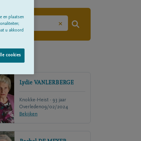
e en plaatsen
×
naliteiten;
aat u akkoord
lle cookies
Lydie
VANLERBERGE
Knokke-Heist - 93 jaar
Overleden
09/02/2024
Bekijken