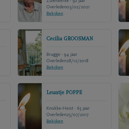
Zuienkerke - 92 jaar
Overleden
03/02/2021
Bekijken
Cecilia
GROOSMAN
Brugge - 94 jaar
Overleden
28/12/2018
Bekijken
Leuntje
POPPE
Knokke-Heist - 65 jaar
Overleden
25/07/2017
Bekijken