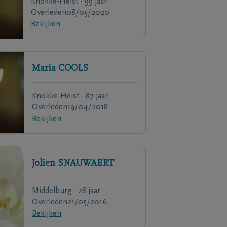
Knokke-Heist - 99 jaar
Overleden
08/05/2020
Bekijken
Maria
COOLS
Knokke-Heist - 87 jaar
Overleden
19/04/2018
Bekijken
Jolien
SNAUWAERT
Middelburg - 28 jaar
Overleden
21/05/2016
Bekijken