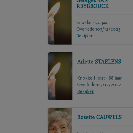
Georges
VAN
REYBROUCK
Knokke - 90 jaar
Overleden
07/12/2023
Bekijken
Arlette
STAELENS
Knokke-Heist - 88 jaar
Overleden
27/12/2022
Bekijken
Rosette
CAUWELS