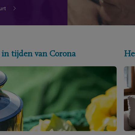
urt
 in tijden van Corona
He