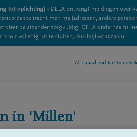
ng tot oplichting) -
DELA ontvangt meldingen over va
ondoléance tracht men mailadressen, andere persoon
controleer de afzender zorgvuldig. DELA onderneemt m
 nooit volledig uit te sluiten, dus blijf waakzaam.
Alle rouwberichten
Over ons
B
n in
'Millen'