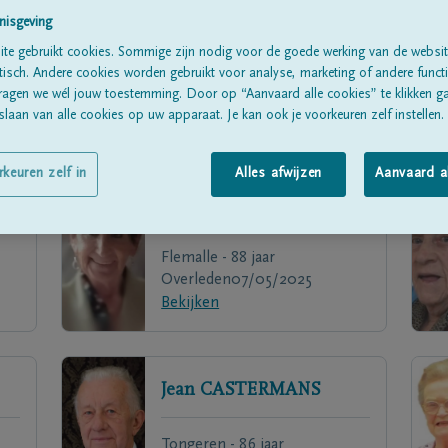
nisgeving
te gebruikt cookies. Sommige zijn nodig voor de goede werking van de websit
sch. Andere cookies worden gebruikt voor analyse, marketing of andere functio
ragen we wél jouw toestemming. Door op “Aanvaard alle cookies” te klikken g
laan van alle cookies op uw apparaat. Je kan ook je voorkeuren zelf instellen.
rkeuren zelf in
Alles afwijzen
Aanvaard a
Agnes
MEERS
Flemalle - 88 jaar
Overleden
07/05/2025
Bekijken
Jean
CASTERMANS
Tongeren - 86 jaar