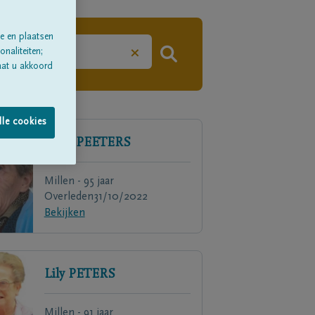
e en plaatsen
×
naliteiten;
aat u akkoord
lle cookies
Alice
PEETERS
Millen - 95 jaar
Overleden
31/10/2022
Bekijken
Lily
PETERS
Millen - 91 jaar