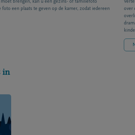
s moet brengen, kan u een gezins- of familiefoto
Verte
foto een plaats te geven op de kamer, zodat iedereen
over 
overl
drama
kinde
N
 in