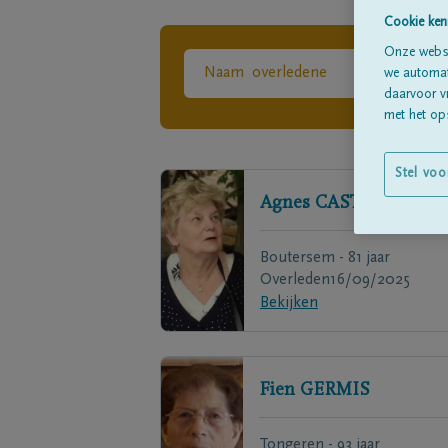
Cookie ken
Onze websi
we automati
daarvoor v
met het ops
Stel voo
Agnes
CASTERMANS
Boutersem - 81 jaar
Overleden
16/09/2025
Bekijken
Fien
GERMIS
Tongeren - 93 jaar