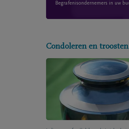
Begrafenisondernemers in uw bu
Condoleren en troosten