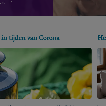
urt
 in tijden van Corona
He