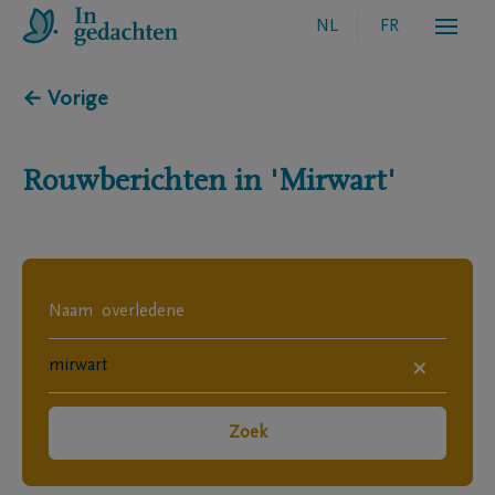
NL
FR
← Vorige
Rouwberichten in
'Mirwart'
×
Zoek