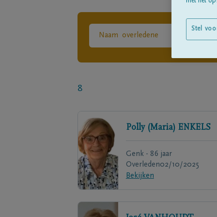
met het ops
Stel voo
8
Polly (Maria)
ENKELS
Genk - 86 jaar
Overleden
02/10/2025
Bekijken