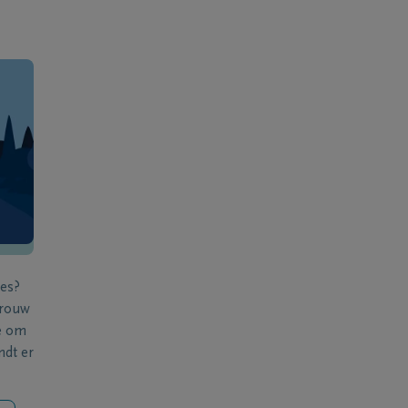
ies?
 rouw
e om
ndt er