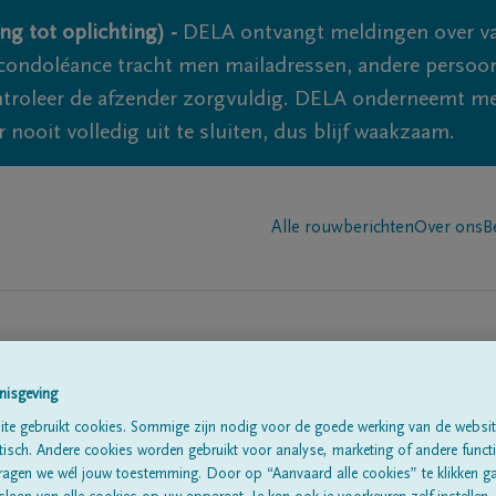
ng tot oplichting) -
DELA ontvangt meldingen over va
ondoléance tracht men mailadressen, andere persoon
controleer de afzender zorgvuldig. DELA onderneemt m
 nooit volledig uit te sluiten, dus blijf waakzaam.
Alle rouwberichten
Over ons
B
nisgeving
n in
'Molenstede'
te gebruikt cookies. Sommige zijn nodig voor de goede werking van de websit
sch. Andere cookies worden gebruikt voor analyse, marketing of andere functio
ragen we wél jouw toestemming. Door op “Aanvaard alle cookies” te klikken g