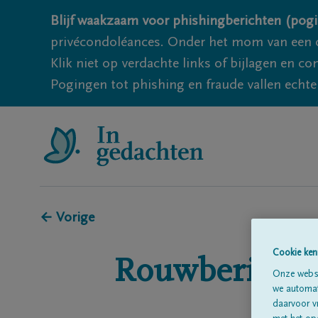
Blijf waakzaam voor phishingberichten (pogi
privécondoléances. Onder het mom van een c
Klik niet op verdachte links of bijlagen en 
Pogingen tot phishing en fraude vallen echter
← Vorige
Cookie ken
Rouwberichte
Onze websi
we automati
daarvoor v