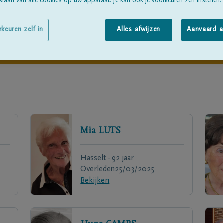
laan van alle cookies op uw apparaat. Je kan ook je voorkeuren zelf instellen.
rkeuren zelf in
Alles afwijzen
Aanvaard a
Mia
LUTS
Hasselt - 92 jaar
Overleden
25/03/2025
Bekijken