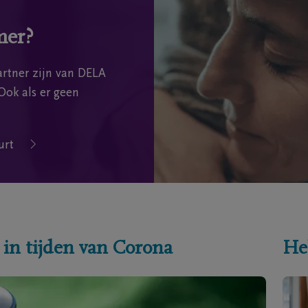
mer?
rtner zijn van DELA
Ook als er geen
urt
 in tijden van Corona
He