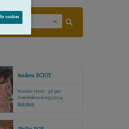
lle cookies
×
Andrea
SCIOT
Knokke-Heist - 96 jaar
Overleden
06/09/2024
Bekijken