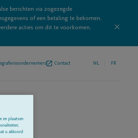
lse berichten via zogezegde
sgegevens of een betaling te bekomen.
eerdere acties om dit te voorkomen.
egrafenisondernemers
Contact
NL
FR
e en plaatsen
naliteiten;
aat u akkoord