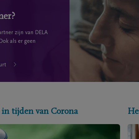
mer?
rtner zijn van DELA
Ook als er geen
urt
 in tijden van Corona
He