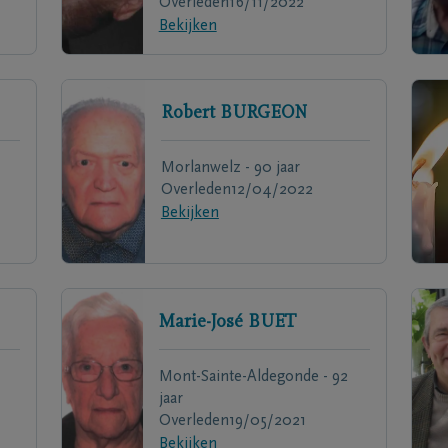
Overleden
16/11/2022
Bekijken
Robert
BURGEON
Morlanwelz - 90 jaar
Overleden
12/04/2022
Bekijken
Marie-José
BUET
Mont-Sainte-Aldegonde - 92
jaar
Overleden
19/05/2021
Bekijken