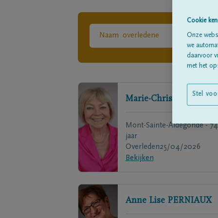
Cookie ken
Onze websi
we automati
daarvoor v
met het ops
Stel voo
Marie-Christine
DETR
Mont-Sainte-Aldegonde - 74
jaar
Overleden
25/04/2026
Bekijken
Anne Lise
PERNIAUX