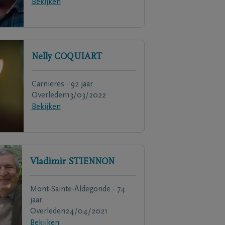
Bekijken
Nelly
COQUIART
Carnieres - 92 jaar
Overleden
13/03/2022
Bekijken
Vladimir
STIENNON
Mont-Sainte-Aldegonde - 74
jaar
Overleden
24/04/2021
Bekijken