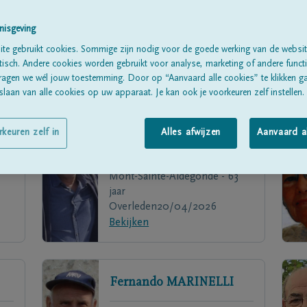
nisgeving
te gebruikt cookies. Sommige zijn nodig voor de goede werking van de websit
sch. Andere cookies worden gebruikt voor analyse, marketing of andere functio
ragen we wél jouw toestemming. Door op “Aanvaard alle cookies” te klikken g
laan van alle cookies op uw apparaat. Je kan ook je voorkeuren zelf instellen.
rkeuren zelf in
Alles afwijzen
Aanvaard a
E
Thierry
STAUMONT
Mont-Sainte-Aldegonde - 63
jaar
Overleden
20/04/2026
Bekijken
Fernando
MARINELLI