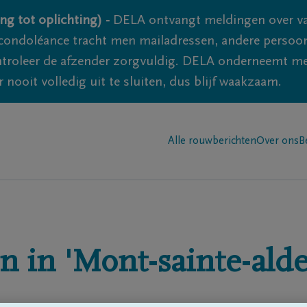
ng tot oplichting) -
DELA ontvangt meldingen over va
ondoléance tracht men mailadressen, andere persoon
controleer de afzender zorgvuldig. DELA onderneemt m
 nooit volledig uit te sluiten, dus blijf waakzaam.
Alle rouwberichten
Over ons
B
n in
'Mont-sainte-ald