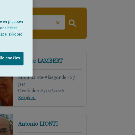
×
e en plaatsen
naliteiten;
aat u akkoord
lle cookies
Lucette
LAMBERT
Mont-Sainte-Aldegonde - 87
jaar
Overleden
16/02/2026
Bekijken
Antonio
LIONTI