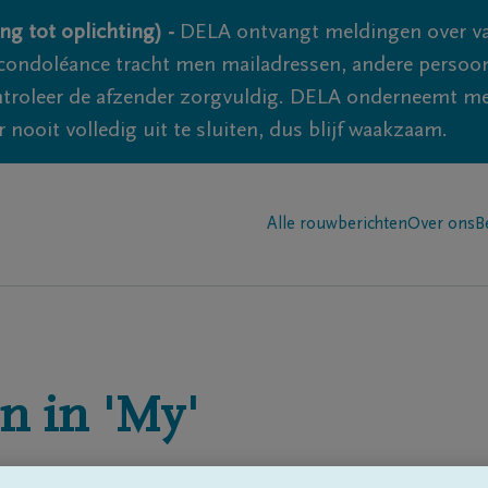
ng tot oplichting) -
DELA ontvangt meldingen over va
ondoléance tracht men mailadressen, andere persoon
controleer de afzender zorgvuldig. DELA onderneemt m
 nooit volledig uit te sluiten, dus blijf waakzaam.
Alle rouwberichten
Over ons
B
n in
'My'