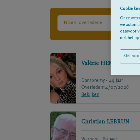
Cookie ken
Onze websi
we automati
daarvoor v
met het ops
Stel voo
Valérie
HEMELEERS
Dampremy - 49 jaar
Overleden
14/07/2026
Bekijken
Christian
LEBRUN
Warnant - 80 jaar