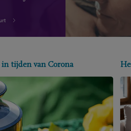
urt
 in tijden van Corona
He