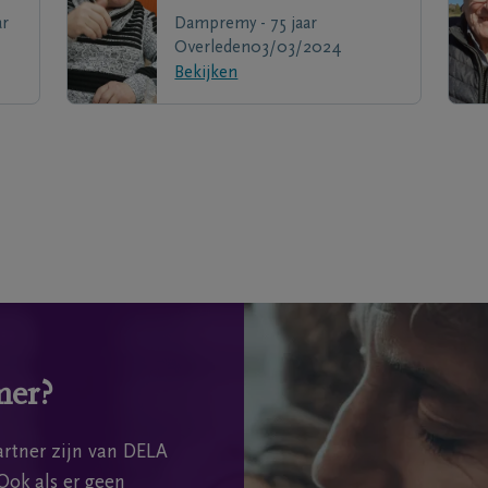
ar
Dampremy - 75 jaar
Overleden
03/03/2024
Bekijken
mer?
rtner zijn van DELA
Ook als er geen