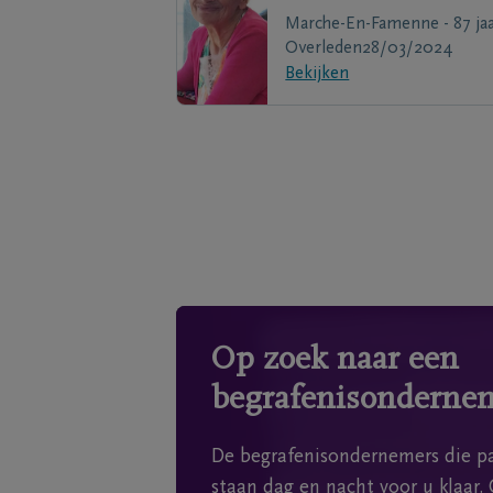
Marche-En-Famenne - 87 ja
Overleden
28/03/2024
Bekijken
Op zoek naar een
begrafenisonderne
De begrafenisondernemers die pa
staan dag en nacht voor u klaar. 