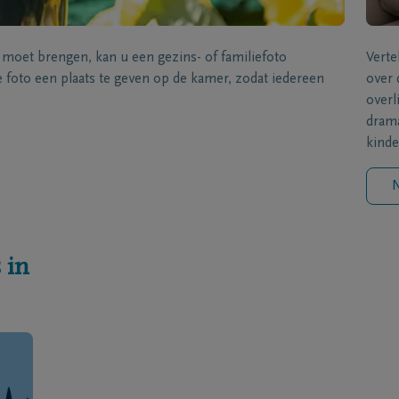
s moet brengen, kan u een gezins- of familiefoto
Verte
foto een plaats te geven op de kamer, zodat iedereen
over 
overl
drama
kinde
N
 in