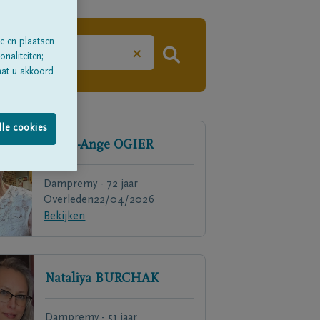
e en plaatsen
×
naliteiten;
aat u akkoord
lle cookies
Marie-Ange
OGIER
Dampremy - 72 jaar
Overleden
22/04/2026
Bekijken
Nataliya
BURCHAK
Dampremy - 51 jaar