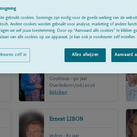
nisgeving
te gebruikt cookies. Sommige zijn nodig voor de goede werking van de websit
sch. Andere cookies worden gebruikt voor analyse, marketing of andere functio
ragen we wél jouw toestemming. Door op “Aanvaard alle cookies” te klikken g
laan van alle cookies op uw apparaat. Je kan ook je voorkeuren zelf instellen.
rkeuren zelf in
Alles afwijzen
Aanvaard a
Georgette
DE WILDE
Goutroux - 90 jaar
Overleden
11/06/2026
Bekijken
Ernest
LIBON
Vedrin - 83 jaar