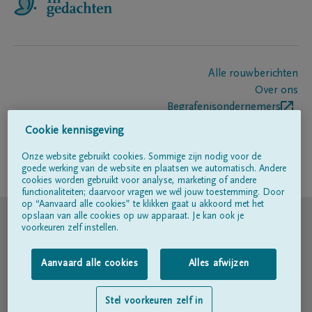
Alle rouwberichten
Over ons
Begrafenisondernemers
Contact
Cookie kennisgeving
Onze website gebruikt cookies. Sommige zijn nodig voor de
goede werking van de website en plaatsen we automatisch. Andere
Volg ons op
cookies worden gebruikt voor analyse, marketing of andere
functionaliteiten; daarvoor vragen we wél jouw toestemming. Door
op “Aanvaard alle cookies” te klikken gaat u akkoord met het
© DELA
opslaan van alle cookies op uw apparaat. Je kan ook je
voorkeuren zelf instellen.
Gebruiksvoorwaarden
Aanvaard alle cookies
Alles afwijzen
Privacyverklaring
Stel voorkeuren zelf in
Toegankelijkheidsverklaring