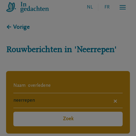
NL
FR
← Vorige
Rouwberichten in
'Neerrepen'
×
Zoek