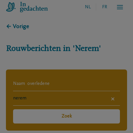
NL
FR
← Vorige
Rouwberichten in
'Nerem'
×
Zoek