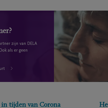
mer?
rtner zijn van DELA
Ook als er geen
urt
 in tijden van Corona
He