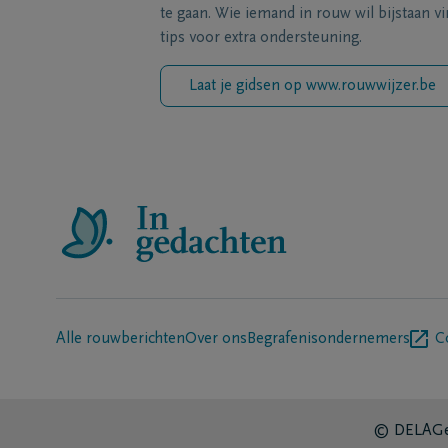
te gaan. Wie iemand in rouw wil bijstaan vi
tips voor extra ondersteuning.
Laat je gidsen op www.rouwwijzer.be
Alle rouwberichten
Over ons
Begrafenisondernemers
C
© DELA
Ge