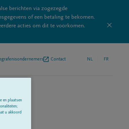
lse berichten via zogezegde
sgegevens of een betaling te bekomen.
eerdere acties om dit te voorkomen.
egrafenisondernemers
Contact
NL
FR
e en plaatsen
naliteiten;
aat u akkoord