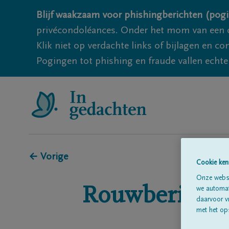
Blijf waakzaam voor phishingberichten (pogi
privécondoléances. Onder het mom van een c
Klik niet op verdachte links of bijlagen en 
Pogingen tot phishing en fraude vallen echter
← Vorige
Cookie ken
Onze websi
Rouwberichte
we automati
daarvoor v
met het ops