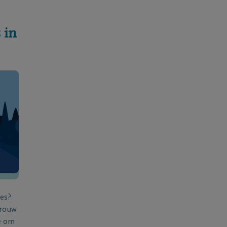
 in
ies?
 rouw
e om