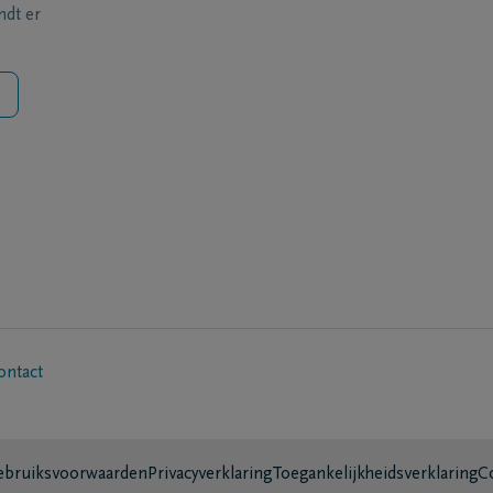
ndt er
ontact
bruiksvoorwaarden
Privacyverklaring
Toegankelijkheidsverklaring
C