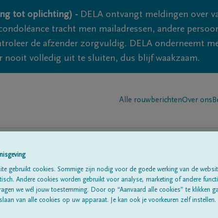
ng tot oplichting) -
DELA ontvangt meldingen over va
ondoléance tracht men mailadressen, andere persoon
controleer de afzender zorgvuldig. DELA onderneemt m
 nooit volledig uit te sluiten, dus blijf waakzaam.
Alle rouwberichten
Over ons
B
nisgeving
te gebruikt cookies. Sommige zijn nodig voor de goede werking van de websit
n in
'Nyons'
sch. Andere cookies worden gebruikt voor analyse, marketing of andere functio
ragen we wél jouw toestemming. Door op “Aanvaard alle cookies” te klikken g
laan van alle cookies op uw apparaat. Je kan ook je voorkeuren zelf instellen.