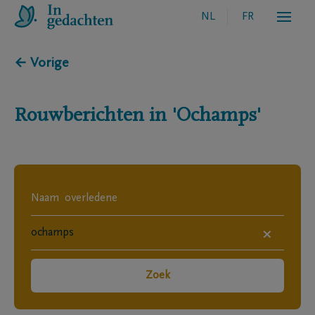
NL
FR
← Vorige
Rouwberichten in
'Ochamps'
×
Zoek