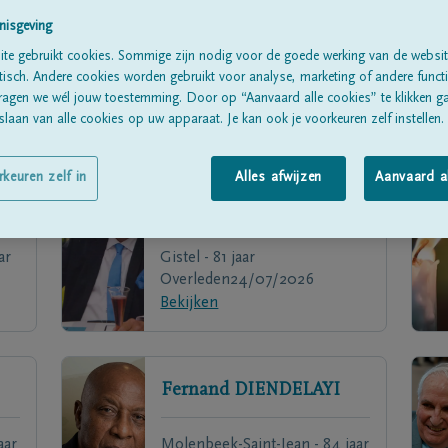
nisgeving
te gebruikt cookies. Sommige zijn nodig voor de goede werking van de websit
sch. Andere cookies worden gebruikt voor analyse, marketing of andere functio
ragen we wél jouw toestemming. Door op “Aanvaard alle cookies” te klikken g
laan van alle cookies op uw apparaat. Je kan ook je voorkeuren zelf instellen.
rkeuren zelf in
Alles afwijzen
Aanvaard a
Herbert
MANGODT
ar
Gistel - 81 jaar
Overleden
24/07/2026
Bekijken
Fernand
DIENDELAYI
aar
Molenbeek-Saint-Jean - 84 jaar