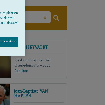
e en plaatsen
×
naliteiten;
aat u akkoord
lle cookies
Greta
HEYVAERT
Knokke-Heist - 90 jaar
Overleden
09/07/2026
Bekijken
Jean-Baptiste
VAN
HAELEN