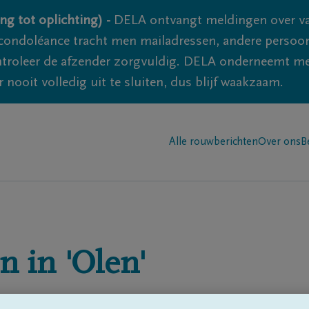
ng tot oplichting) -
DELA ontvangt meldingen over va
ondoléance tracht men mailadressen, andere persoon
controleer de afzender zorgvuldig. DELA onderneemt m
 nooit volledig uit te sluiten, dus blijf waakzaam.
Alle rouwberichten
Over ons
B
n in
'Olen'