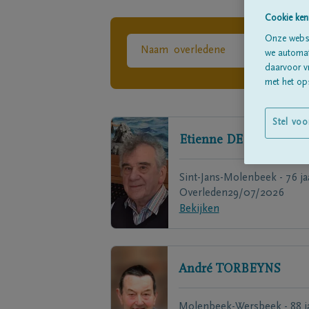
Cookie ken
Onze websi
we automati
daarvoor v
met het ops
Stel voo
Etienne
DE WOLF
Sint-Jans-Molenbeek - 76 ja
Overleden
29/07/2026
Bekijken
André
TORBEYNS
Molenbeek-Wersbeek - 88 j