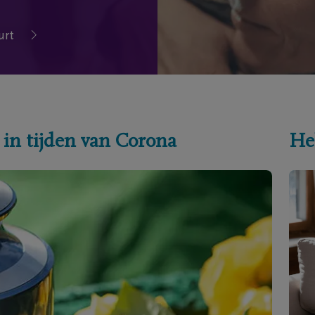
urt
 in tijden van Corona
He