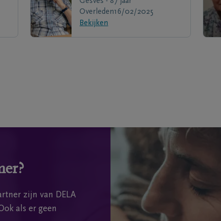
Gesves - 87 jaar
Overleden
16/02/2025
Bekijken
mer?
rtner zijn van DELA
Ook als er geen