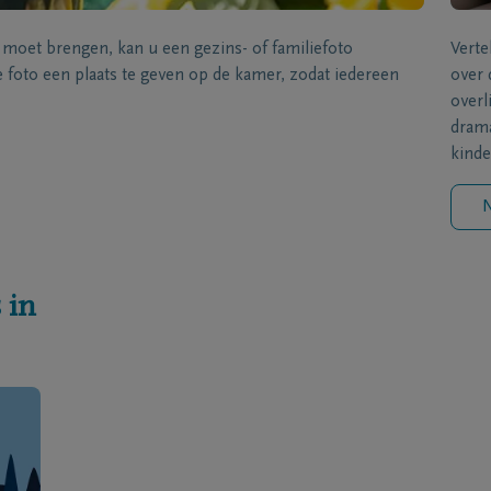
s moet brengen, kan u een gezins- of familiefoto
Verte
foto een plaats te geven op de kamer, zodat iedereen
over 
overl
drama
kinde
N
 in