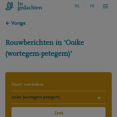
NL
FR
← Vorige
Rouwberichten in
'Ooike
(wortegem-petegem)'
×
Zoek