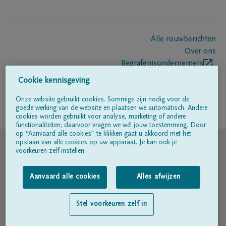
Alle rouwberichten
Over ons
Begrafenisondernemers
Contact
Cookie kennisgeving
Onze website gebruikt cookies. Sommige zijn nodig voor de
goede werking van de website en plaatsen we automatisch. Andere
Volg ons op
cookies worden gebruikt voor analyse, marketing of andere
functionaliteiten; daarvoor vragen we wél jouw toestemming. Door
op “Aanvaard alle cookies” te klikken gaat u akkoord met het
© DELA
opslaan van alle cookies op uw apparaat. Je kan ook je
voorkeuren zelf instellen.
Gebruiksvoorwaarden
Aanvaard alle cookies
Alles afwijzen
Privacyverklaring
Stel voorkeuren zelf in
Toegankelijkheidsverklaring