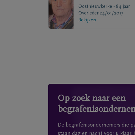
Oostnieuwkerke - 84 jaar
Overleden
24/01/2017
Bekijken
Op zoek naar een
begrafenisonderne
De begrafenisondernemers die pa
staan dag en nacht voor u klaar. 