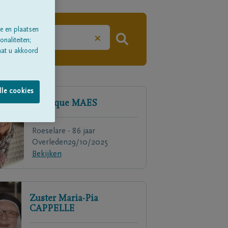
e en plaatsen
×
naliteiten;
aat u akkoord
lle cookies
Monique
MAES
Roeselare - 86 jaar
Overleden
29/10/2025
Bekijken
Zuster Maria-Pia
CAPPELLE