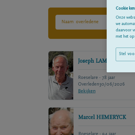
Cookie ken
Onze websi
we automati
daarvoor v
met het ops
Stel voo
Joseph
LAMOTE
Roeselare - 78 jaar
Overleden
30/06/2026
Bekijken
Marcel
HEMERYCK
Roeselare - 94 jaar