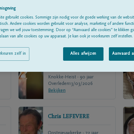
nisgeving
te gebruikt cookies. Sommige zijn nodig voor de goede werking van de websit
sch. Andere cookies worden gebruikt voor analyse, marketing of andere functio
ragen we wél jouw toestemming. Door op “Aanvaard alle cookies” te klikken g
laan van alle cookies op uw apparaat. Je kan ook je voorkeuren zelf instellen.
rkeuren zelf in
Alles afwijzen
Aanvaard a
Pol
DRIESENS
Knokke-Heist - 90 jaar
Overleden
13/03/2026
Bekijken
Chris
LEFEVERE
Oostnieuwkerke - 72 jaar