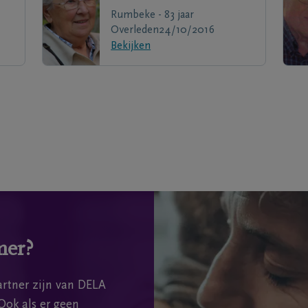
Rumbeke - 83 jaar
Overleden
24/10/2016
Bekijken
mer?
rtner zijn van DELA
Ook als er geen