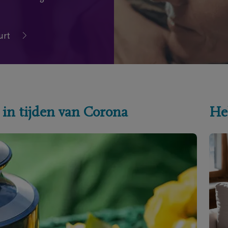
urt
 in tijden van Corona
He