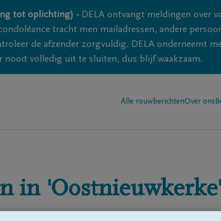
ng tot oplichting) -
DELA ontvangt meldingen over va
ondoléance tracht men mailadressen, andere persoon
controleer de afzender zorgvuldig. DELA onderneemt m
 nooit volledig uit te sluiten, dus blijf waakzaam.
Alle rouwberichten
Over ons
B
n in
'Oostnieuwkerke