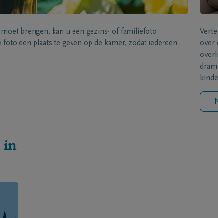
s moet brengen, kan u een gezins- of familiefoto
Verte
foto een plaats te geven op de kamer, zodat iedereen
over 
overl
drama
kinde
N
 in