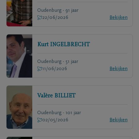
Oudenburg - 91 jaar
22/06/2026
Bekijken
Kurt
INGELBRECHT
Oudenburg - 51 jaar
11/06/2026
Bekijken
Valère
BILLIET
Oudenburg - 101 jaar
02/05/2026
Bekijken