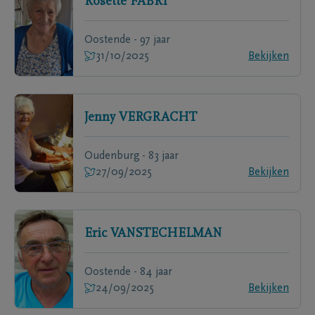
Rosette
FABRI
Oostende - 97 jaar
31/10/2025
Bekijken
Jenny
VERGRACHT
Oudenburg - 83 jaar
27/09/2025
Bekijken
Eric
VANSTECHELMAN
Oostende - 84 jaar
24/09/2025
Bekijken