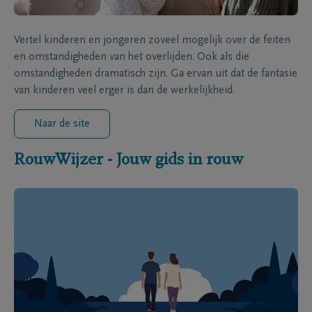
Vertel kinderen en jongeren zoveel mogelijk over de feiten
en omstandigheden van het overlijden. Ook als die
omstandigheden dramatisch zijn. Ga ervan uit dat de fantasie
van kinderen veel erger is dan de werkelijkheid.
Naar de site
RouwWijzer - Jouw gids in rouw