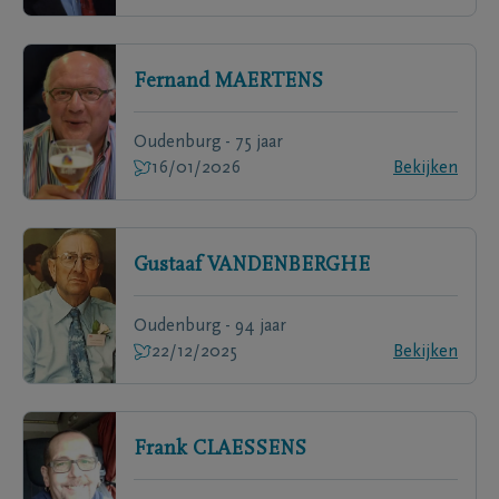
Fernand
MAERTENS
Oudenburg - 75 jaar
16/01/2026
Bekijken
Gustaaf
VANDENBERGHE
Oudenburg - 94 jaar
22/12/2025
Bekijken
Frank
CLAESSENS