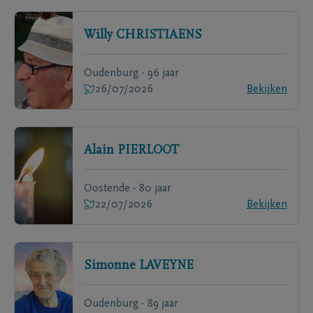
Willy
CHRISTIAENS
Oudenburg - 96 jaar
26/07/2026
Bekijken
Alain
PIERLOOT
Oostende - 80 jaar
22/07/2026
Bekijken
Simonne
LAVEYNE
Oudenburg - 89 jaar