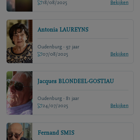
18/08/2025
Bekijken
Antonia
LAUREYNS
Oudenburg - 97 jaar
07/08/2025
Bekijken
Jacques
BLONDEEL-GOSTIAU
Oudenburg - 81 jaar
24/07/2025
Bekijken
Fernand
SMIS