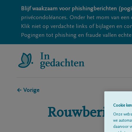
Blijf waakzaam voor phishingberichten (pogi
privécondoléances. Onder het mom van een c
Klik niet op verdachte links of bijlagen en 
Pogingen tot phishing en fraude vallen echter
← Vorige
Cookie ken
Rouwberichte
Onze websi
we automati
daarvoor v