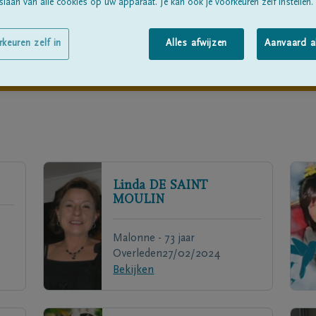
laan van alle cookies op uw apparaat. Je kan ook je voorkeuren zelf instellen.
rkeuren zelf in
Alles afwijzen
Aanvaard a
Linda
DE SAINT
MOULIN
Malonne - 73 jaar
Overleden
27/02/2024
Bekijken