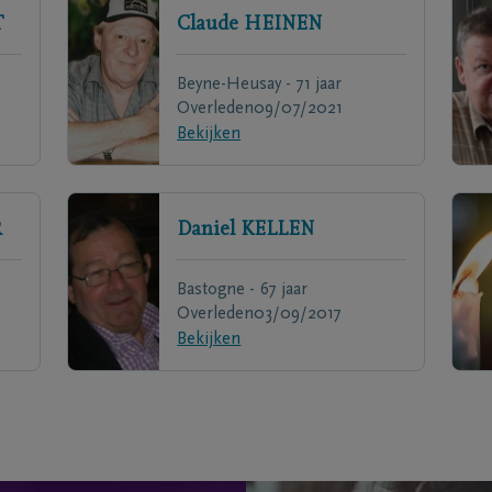
T
Claude
HEINEN
Beyne-Heusay - 71 jaar
Overleden
09/07/2021
Bekijken
R
Daniel
KELLEN
Bastogne - 67 jaar
Overleden
03/09/2017
Bekijken