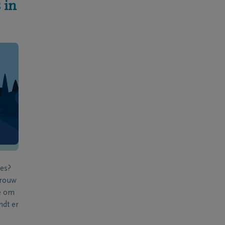
 in
ies?
 rouw
e om
ndt er