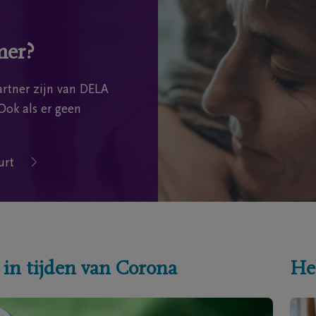
mer?
rtner zijn van DELA
Ook als er geen
urt
 in tijden van Corona
He