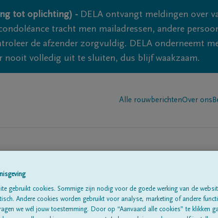
ng tot oplichting) -
DELA ontvangt meldingen over va
ondoléance tracht men mailadressen, andere persoon
controleer de afzender zorgvuldig. DELA onderneemt m
 nooit volledig uit te sluiten, dus blijf waakzaam.
Alle rouwberichten
Over ons
B
nisgeving
n in
'Pétange'
te gebruikt cookies. Sommige zijn nodig voor de goede werking van de websit
sch. Andere cookies worden gebruikt voor analyse, marketing of andere functio
ragen we wél jouw toestemming. Door op “Aanvaard alle cookies” te klikken g