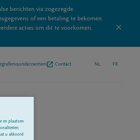
lse berichten via zogezegde
sgegevens of een betaling te bekomen.
eerdere acties om dit te voorkomen.
egrafenisondernemers
Contact
NL
FR
e en plaatsen
naliteiten;
aat u akkoord