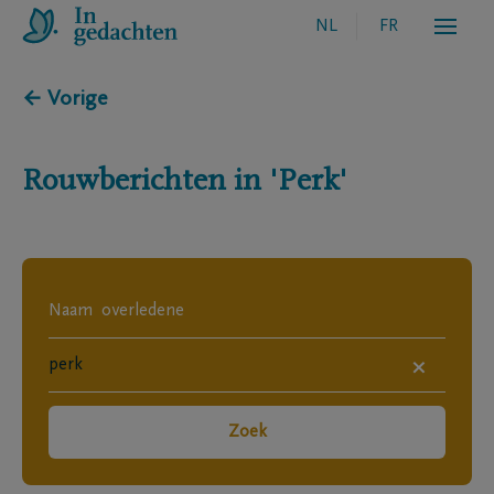
NL
FR
← Vorige
Rouwberichten in
'Perk'
×
Zoek