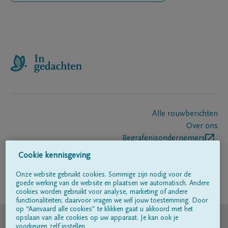
Alle rouwberichten
Over ons
Begrafenisondernemers
Contact
Cookie kennisgeving
Onze website gebruikt cookies. Sommige zijn nodig voor de
goede werking van de website en plaatsen we automatisch. Andere
Volg ons op
cookies worden gebruikt voor analyse, marketing of andere
functionaliteiten; daarvoor vragen we wél jouw toestemming. Door
op “Aanvaard alle cookies” te klikken gaat u akkoord met het
© DELA
opslaan van alle cookies op uw apparaat. Je kan ook je
voorkeuren zelf instellen.