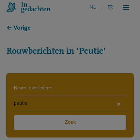
NL
FR
← Vorige
Rouwberichten in
'Peutie'
×
Zoek