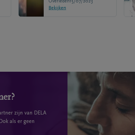
Overleden
15/07/2023
Bekijken
mer?
rtner zijn van DELA
Ook als er geen