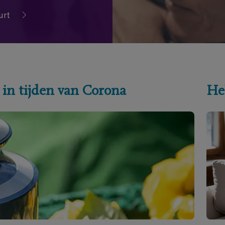
urt
 in tijden van Corona
He