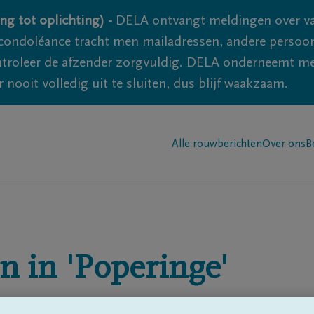
ng tot oplichting) -
DELA ontvangt meldingen over va
ondoléance tracht men mailadressen, andere persoon
controleer de afzender zorgvuldig. DELA onderneemt m
 nooit volledig uit te sluiten, dus blijf waakzaam.
Alle rouwberichten
Over ons
B
n in
'Poperinge'