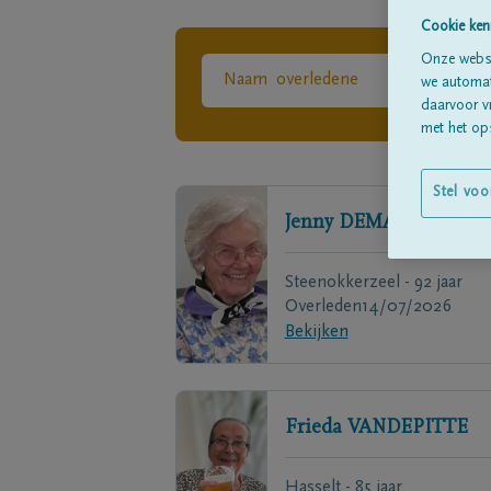
Cookie ken
Onze websi
we automati
daarvoor v
met het ops
Stel voo
Jenny
DEMAN
Steenokkerzeel - 92 jaar
Overleden
14/07/2026
Bekijken
Frieda
VANDEPITTE
Hasselt - 85 jaar