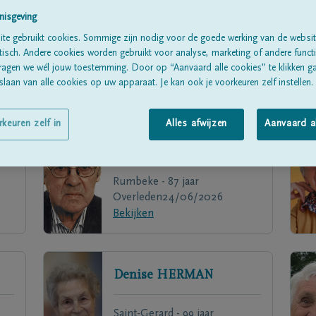
nisgeving
te gebruikt cookies. Sommige zijn nodig voor de goede werking van de websit
sch. Andere cookies worden gebruikt voor analyse, marketing of andere functio
ragen we wél jouw toestemming. Door op “Aanvaard alle cookies” te klikken g
laan van alle cookies op uw apparaat. Je kan ook je voorkeuren zelf instellen.
rkeuren zelf in
Alles afwijzen
Aanvaard a
Pierre
BRIGOU
Rumbeke - 87 jaar
Overleden
24/06/2026
Bekijken
Denise
HERMAN
Saint-Gerard - 99 jaar