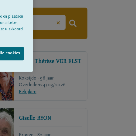
e en plaatsen
×
naliteiten;
aat u akkoord
lle cookies
Marie Thérèse
VER ELST
Koksijde - 96 jaar
Overleden
24/03/2026
Bekijken
Giselle
RYON
Brugge - 82 jaar