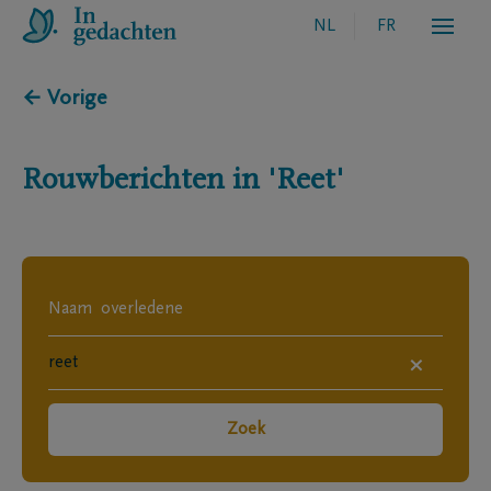
NL
FR
← Vorige
Rouwberichten in
'Reet'
×
Zoek