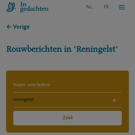
NL
FR
← Vorige
Rouwberichten in
'Reningelst'
×
Zoek