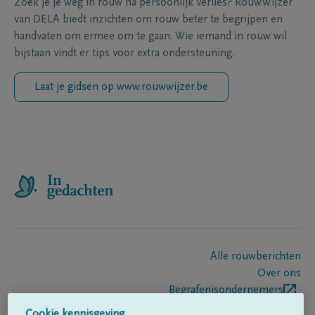
Zoek je je weg in rouw na persoonlijk verlies? RouwWijzer
van DELA biedt inzichten om rouw beter te begrijpen en
handvaten om ermee om te gaan. Wie iemand in rouw wil
bijstaan vindt er tips voor extra ondersteuning.
Laat je gidsen op www.rouwwijzer.be
Alle rouwberichten
Over ons
Begrafenisondernemers
Contact
Cookie kennisgeving