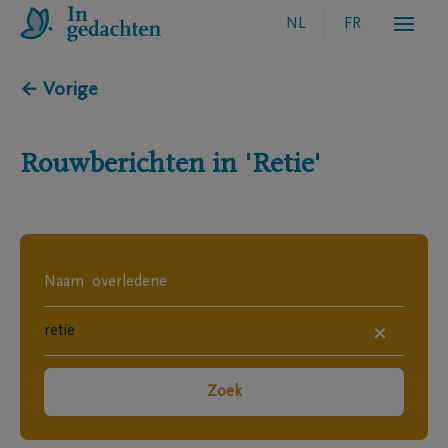
NL
FR
← Vorige
Rouwberichten in
'Retie'
×
Zoek