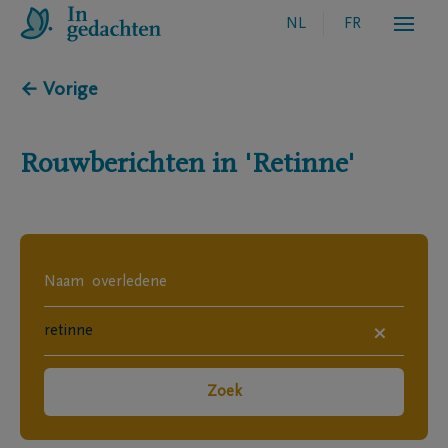
NL
FR
← Vorige
Rouwberichten in
'Retinne'
×
Zoek