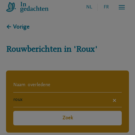
NL
FR
← Vorige
Rouwberichten in
'Roux'
×
Zoek