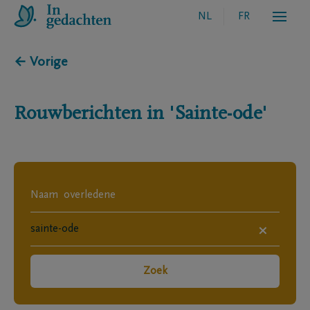
NL
FR
← Vorige
Rouwberichten in
'Sainte-ode'
×
Zoek