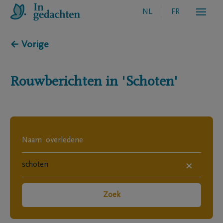
NL
FR
← Vorige
Rouwberichten in
'Schoten'
×
Zoek