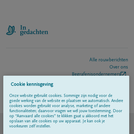
Alle rouwberichten
Over ons
Begrafenisondernemers
Contact
Cookie kennisgeving
Onze website gebruikt cookies. Sommige zijn nodig voor de
goede werking van de website en plaatsen we automatisch. Andere
Volg ons op
cookies worden gebruikt voor analyse, marketing of andere
functionaliteiten; daarvoor vragen we wél jouw toestemming. Door
op “Aanvaard alle cookies” te klikken gaat u akkoord met het
© DELA
opslaan van alle cookies op uw apparaat. Je kan ook je
voorkeuren zelf instellen.