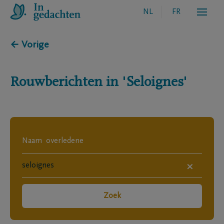
NL
FR
← Vorige
Rouwberichten in
'Seloignes'
×
Zoek