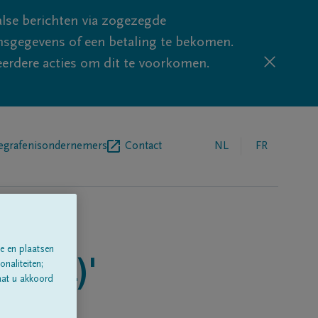
lse berichten via zogezegde
sgegevens of een betaling te bekomen.
eerdere acties om dit te voorkomen.
egrafenisondernemers
Contact
NL
FR
e en plaatsen
ersel)'
naliteiten;
aat u akkoord