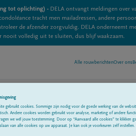
ng tot oplichting) -
DELA ontvangt meldingen over va
ondoléance tracht men mailadressen, andere persoon
controleer de afzender zorgvuldig. DELA onderneemt m
 nooit volledig uit te sluiten, dus blijf waakzaam.
Alle rouwberichten
Over ons
B
nisgeving
te gebruikt cookies. Sommige zijn nodig voor de goede werking van de websit
n in
'Sint-antonius (zo
sch. Andere cookies worden gebruikt voor analyse, marketing of andere functio
ragen we wél jouw toestemming. Door op “Aanvaard alle cookies” te klikken g
laan van alle cookies op uw apparaat. Je kan ook je voorkeuren zelf instellen.