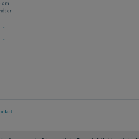
e om
ndt er
ontact