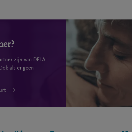
mer?
rtner zijn van DELA
Ook als er geen
urt