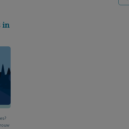
 in
ies?
 rouw