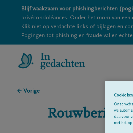
Blijf waakzaam voor phishingberichten (pogi
privécondoléances. Onder het mom van een c
Klik niet op verdachte links of bijlagen en 
Pogingen tot phishing en fraude vallen echter
← Vorige
Cookie ken
Onze websi
Rouwberichte
we automati
daarvoor v
met het ops