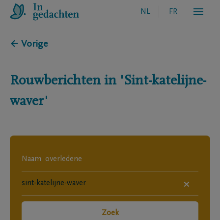
NL
FR
← Vorige
Rouwberichten in
'Sint-katelijne-
waver'
×
Zoek