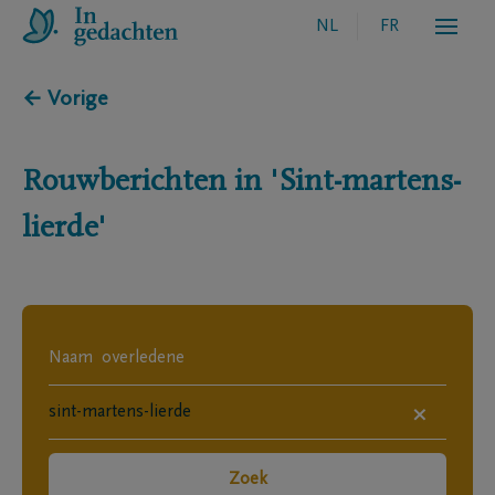
NL
FR
← Vorige
Rouwberichten in
'Sint-martens-
lierde'
×
Zoek