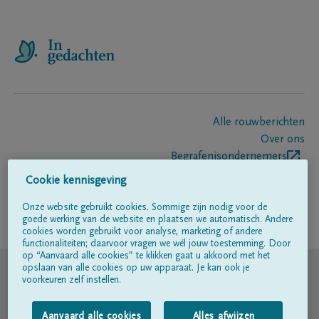
Alle rouwberichten
Over ons
Begrafenisondernemers
Contact
Cookie kennisgeving
Onze website gebruikt cookies. Sommige zijn nodig voor de
goede werking van de website en plaatsen we automatisch. Andere
Volg ons op
cookies worden gebruikt voor analyse, marketing of andere
functionaliteiten; daarvoor vragen we wél jouw toestemming. Door
op “Aanvaard alle cookies” te klikken gaat u akkoord met het
© DELA
opslaan van alle cookies op uw apparaat. Je kan ook je
voorkeuren zelf instellen.
Gebruiksvoorwaarden
Aanvaard alle cookies
Alles afwijzen