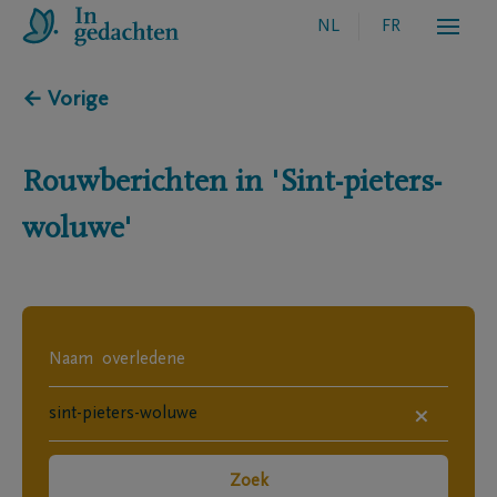
NL
FR
← Vorige
Rouwberichten in
'Sint-pieters-
woluwe'
×
Zoek