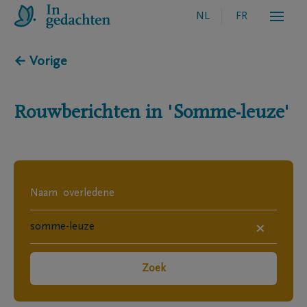
NL
FR
← Vorige
Rouwberichten in
'Somme-leuze'
×
Zoek