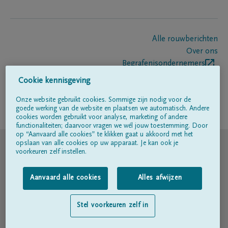
Alle rouwberichten
Over ons
Begrafenisondernemers
Contact
Cookie kennisgeving
Onze website gebruikt cookies. Sommige zijn nodig voor de
goede werking van de website en plaatsen we automatisch. Andere
Volg ons op
cookies worden gebruikt voor analyse, marketing of andere
functionaliteiten; daarvoor vragen we wél jouw toestemming. Door
op “Aanvaard alle cookies” te klikken gaat u akkoord met het
© DELA
opslaan van alle cookies op uw apparaat. Je kan ook je
voorkeuren zelf instellen.
Gebruiksvoorwaarden
Aanvaard alle cookies
Alles afwijzen
Privacyverklaring
Stel voorkeuren zelf in
Toegankelijkheidsverklaring