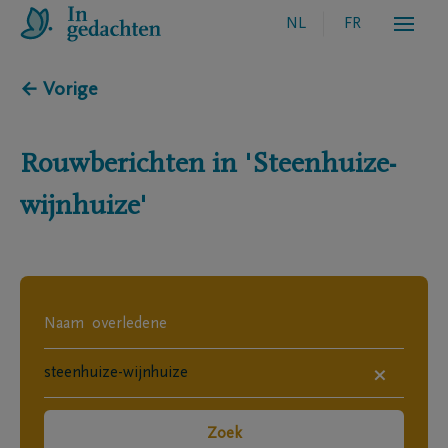
NL
FR
← Vorige
Rouwberichten in
'Steenhuize-
wijnhuize'
×
Zoek