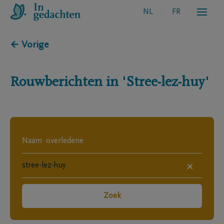
NL
FR
← Vorige
Rouwberichten in
'Stree-lez-huy'
×
Zoek